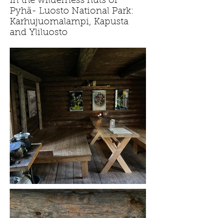
In the wilderness huts of
Pyhä- Luosto National Park:
Karhujuomalampi, Kapusta
and Yliluosto